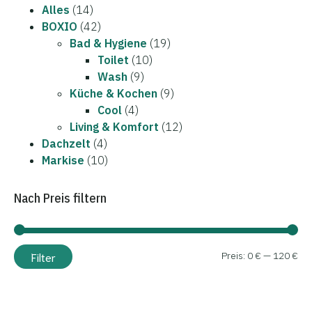
Alles
(14)
BOXIO
(42)
Bad & Hygiene
(19)
Toilet
(10)
Wash
(9)
Küche & Kochen
(9)
Cool
(4)
Living & Komfort
(12)
Dachzelt
(4)
Markise
(10)
Nach Preis filtern
Min
Ma
Filter
Preis:
0 €
—
120 €
Pre
Pre