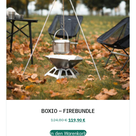
BOXIO – FIREBUNDLE
Ursprünglicher
Aktueller
124,80
€
119,90
€
Preis
Preis
war:
ist:
In den Warenkorb