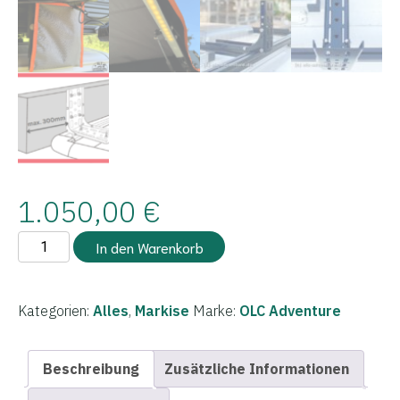
1.050,00
€
180°
In den Warenkorb
Markise
2,1
m
Kategorien:
Alles
,
Markise
Marke:
OLC Adventure
Menge
Beschreibung
Zusätzliche Informationen