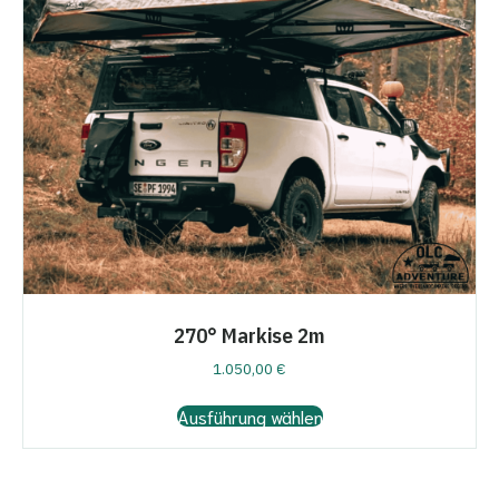
270° Markise 2m
1.050,00
€
Dieses
Ausführung wählen
Produkt
weist
mehrere
Varianten