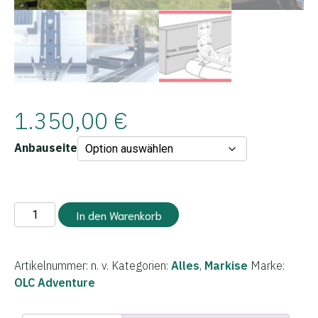
1.350,00
€
Anbauseite
270°
In den Warenkorb
Markise
2m
Xtended
Artikelnummer:
n. v.
Kategorien:
Alles
,
Markise
Marke:
Fahrer-
OLC Adventure
oder
Beifahrerseite