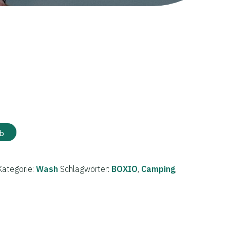
nglicher
Aktueller
Preis
ist:
b
6,93 €.
Kategorie:
Wash
Schlagwörter:
BOXIO
,
Camping
,