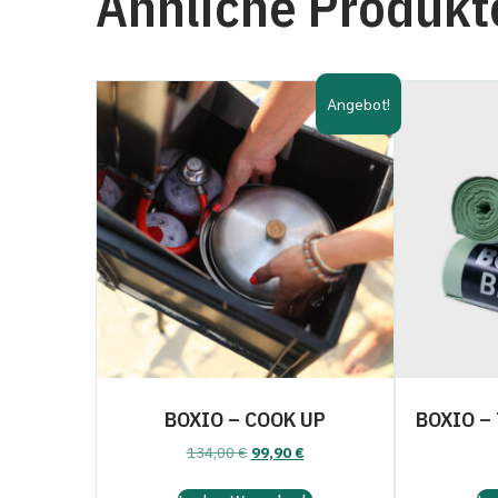
Ähnliche Produkt
Angebot!
BOXIO – COOK UP
BOXIO –
Ursprünglicher
Aktueller
134,00
€
99,90
€
Preis
Preis
war:
ist: