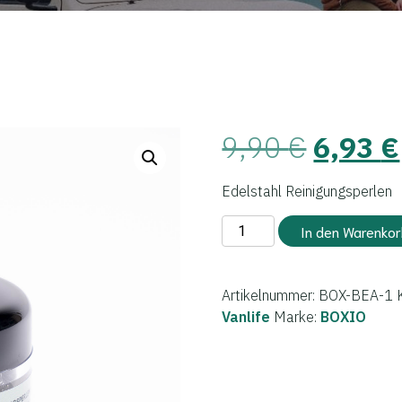
Ursprü
9,90
€
6,93
€
Preis
Edelstahl Reinigungsperlen
war:
BOXIO
In den Warenkor
-
9,90 €
BEADS
Menge
Artikelnummer:
BOX-BEA-1
Vanlife
Marke:
BOXIO