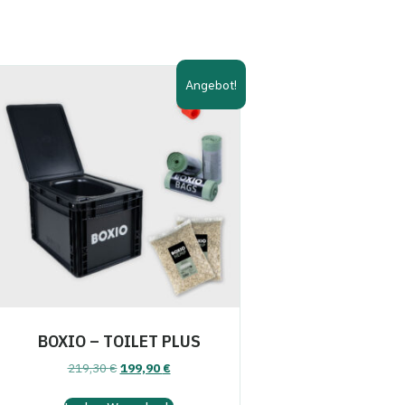
Angebot!
BOXIO – TOILET PLUS
Ursprünglicher
Aktueller
219,30
€
199,90
€
Preis
Preis
war:
ist: