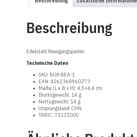
Beschreibung
Zusätzliche Information
Beschreibung
Edelstahl Reinigungsperlen
Technische Daten
SKU: BOX-BEA-1
EAN: 4262368960273
Maße (L x B x H): 4,5×4,4 cm
Bruttogewicht: 14 g
Nettogewicht: 14 g
Ursprungsland: CHN
TARIC: 73231000