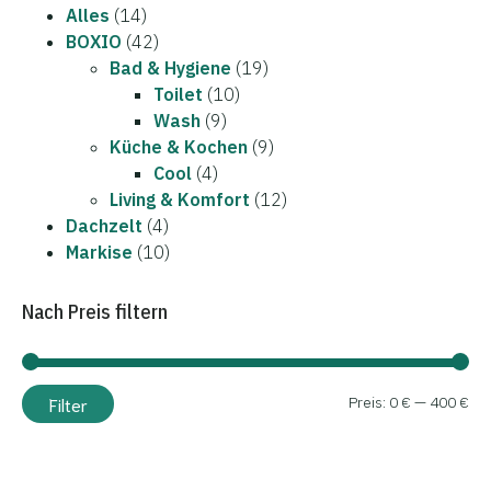
Alles
(14)
BOXIO
(42)
Bad & Hygiene
(19)
Toilet
(10)
Wash
(9)
Küche & Kochen
(9)
Cool
(4)
Living & Komfort
(12)
Dachzelt
(4)
Markise
(10)
Nach Preis filtern
Min
Ma
Filter
Preis:
0 €
—
400 €
Pre
Pre