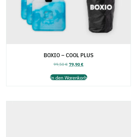
BOXIO – COOL PLUS
Ursprünglicher
Aktueller
99,50
€
79,90
€
Preis
Preis
war:
ist:
In den Warenkorb
99,50 €
79,90 €.