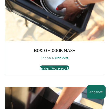
BOXIO – COOK MAX+
Ursprünglicher
Aktueller
453,90
€
399,90
€
Preis
Preis
war:
ist:
In den Warenkorb
453,90 €
399,90 €.
Angebot!