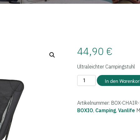
44,90
€
Ultraleichter Campingstuhl
BOXIO
In den Warenkor
-
CHAIR
Menge
Artikelnummer:
BOX-CHAIR-
BOXIO
,
Camping
,
Vanlife
M