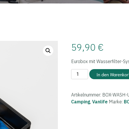
59,90
€
Eurobox mit Wasserfilter-Sy
BOXIO
In den Warenkor
-
WASH
UP
Artikelnummer:
BOX-WASH-
Menge
Camping
,
Vanlife
Marke:
B