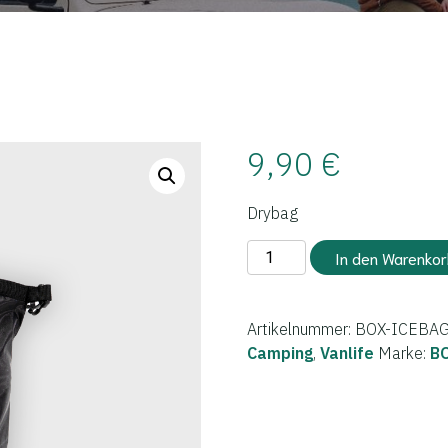
9,90
€
Drybag
BOXIO
In den Warenkor
-
ICE
BAG
Artikelnummer:
BOX-ICEBAG
Menge
Camping
,
Vanlife
Marke:
B