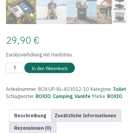
29,90
€
Euroboxerhöhung mit Hanfstreu
BOXIO
In den Warenkorb
-
TOILET
UP
Artikelnummer:
BOX-UP-BL-403012-10
Kategorie:
Toilet
Menge
Schlagwörter:
BOXIO
,
Camping
,
Vanlife
Marke:
BOXIO
Beschreibung
Zusätzliche Informationen
Rezensionen (0)