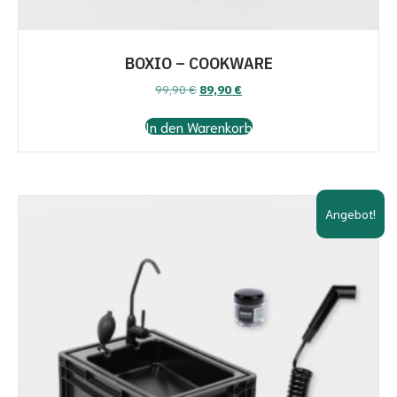
BOXIO – COOKWARE
Ursprünglicher
Aktueller
99,90
€
89,90
€
Preis
Preis
war:
ist:
In den Warenkorb
99,90 €
89,90 €.
Angebot!